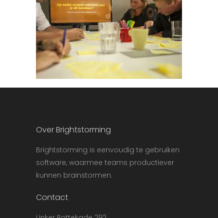
Over Brightstorming
Brightstorming is eenvoudig te gebruiken
software, waarmee teams productiever
kunnen brainstormen.
Contact
Linker Rottekade 292