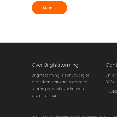
Over Brightstorming
Cont
Brightstorming is eenvoudig te
Linker
gebruiken software, waarmee
3034 
teams productiever kunnen
mail@
brainstormen.
010 30 70 534
|
mail@brightstorming.com
| kvk: 8481