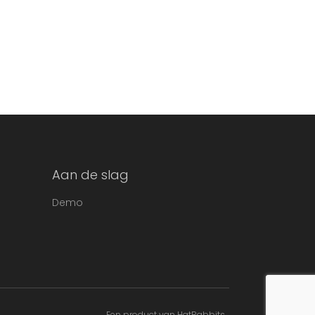
Aan de slag
Demo
Een product van HatRabbits.