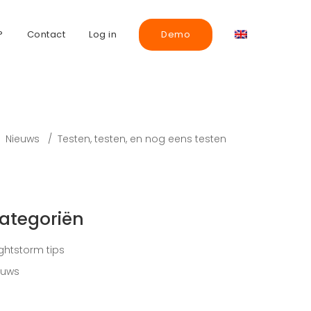
?
Contact
Log in
Demo
/
Nieuws
/
Testen, testen, en nog eens testen
ategoriën
ightstorm tips
euws