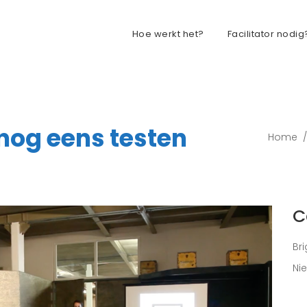
Hoe werkt het?
Facilitator nodig
 nog eens testen
Home
C
Br
Ni