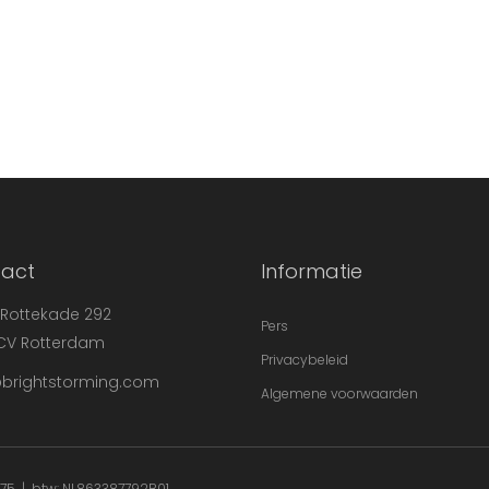
act
Informatie
 Rottekade 292
Pers
CV Rotterdam
Privacybeleid
brightstorming.com
Algemene voorwaarden
7275 | btw: NL863387792B01